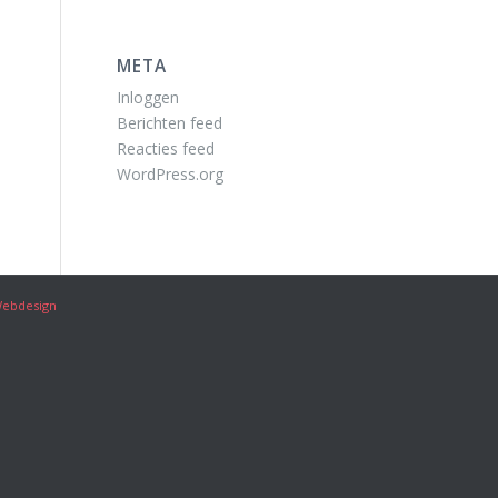
META
Inloggen
Berichten feed
Reacties feed
WordPress.org
ebdesign