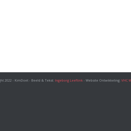
ht 2022 - KimDoet - Beeld & Tekst:
Ingeborg Leeftink
- Website Ontwikkeling:
VHC W